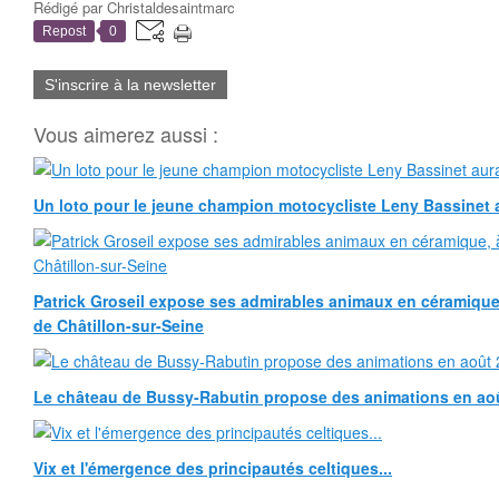
Rédigé par
Christaldesaintmarc
Repost
0
S'inscrire à la newsletter
Vous aimerez aussi :
Un loto pour le jeune champion motocycliste Leny Bassinet au
Patrick Groseil expose ses admirables animaux en céramique, à
de Châtillon-sur-Seine
Le château de Bussy-Rabutin propose des animations en ao
Vix et l'émergence des principautés celtiques...