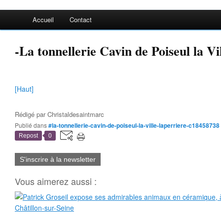
Accueil
Contact
-La tonnellerie Cavin de Poiseul la V
[Haut]
Rédigé par
Christaldesaintmarc
Publié dans
#la-tonnellerie-cavin-de-poiseul-la-ville-laperriere-c18458738
Repost
0
S'inscrire à la newsletter
Vous aimerez aussi :