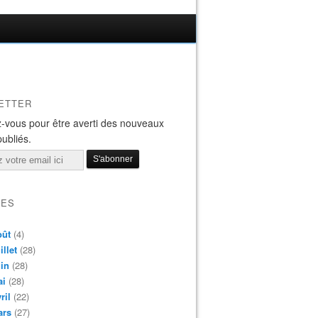
ETTER
-vous pour être averti des nouveaux
publiés.
VES
oût
(4)
illet
(28)
in
(28)
ai
(28)
ril
(22)
ars
(27)