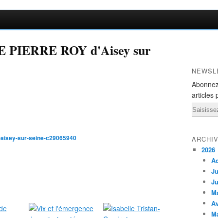
 PIERRE ROY d'Aisey sur
NEWSL
Abonnez
articles 
Email
d-aisey-sur-seine-c29065940
ARCHI
2026
A
Ju
Ju
M
Av
M