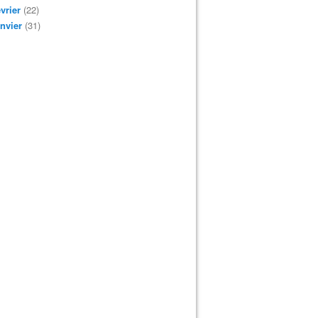
vrier
(22)
nvier
(31)