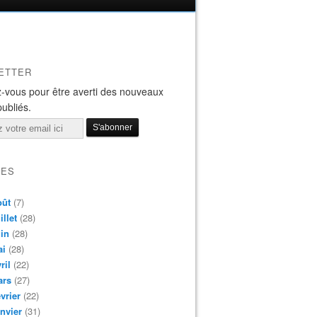
ETTER
-vous pour être averti des nouveaux
publiés.
VES
oût
(7)
illet
(28)
in
(28)
ai
(28)
ril
(22)
ars
(27)
vrier
(22)
nvier
(31)