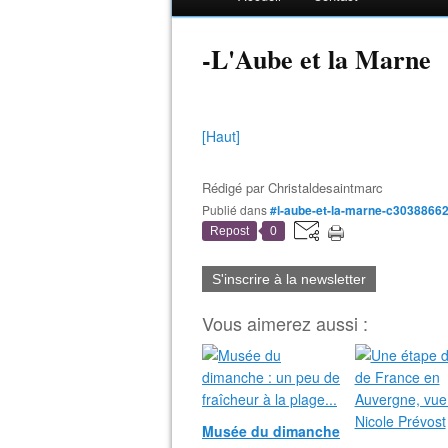
-L'Aube et la Marne
[Haut]
Rédigé par
Christaldesaintmarc
Publié dans
#l-aube-et-la-marne-c3038866
Repost
0
S'inscrire à la newsletter
Vous aimerez aussi :
Musée du dimanche