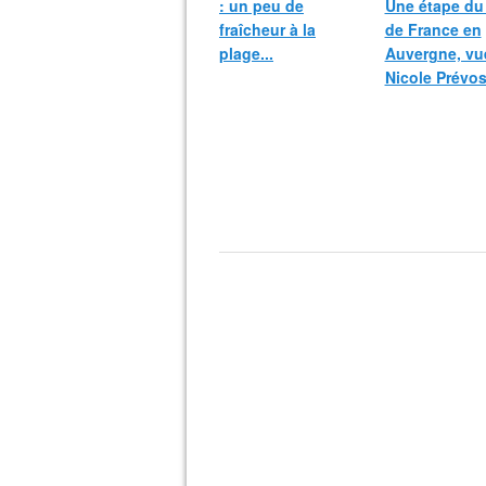
: un peu de
Une étape du
fraîcheur à la
de France en
plage...
Auvergne, vu
Nicole Prévos