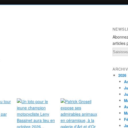
NEWSL
Abonnez
articles 
Email
2
ARCHI
2026
A
Ju
Ju
M
Av
M
Fé
Ja