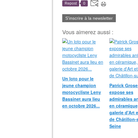
Repost
0
S'inscrire à la newsletter
Vous aimerez aussi :
Un loto pour le
jeune champion
Patrick Grosei
motocycliste Leny
expose ses
Bassinet aura lieu
admirables a
en octobre 2026...
en céramique,
galerie d'Art 
de Châtillon-
Seine