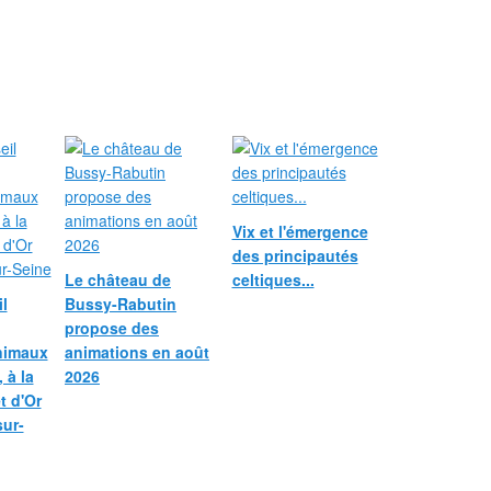
Vix et l'émergence
des principautés
Le château de
celtiques...
l
Bussy-Rabutin
propose des
nimaux
animations en août
 à la
2026
et d'Or
sur-