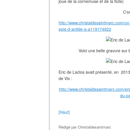
joue de la cornemuse et de la flûte)
C'es
http://www.christaldesaintmarc.com/un-
epis-d-antide-a-a119174922
Voici une belle gravure sur
Eric de Laclos avait présenté, en 201
de Vix :
http://www.christaldesaintmarc.com/e
du-pa
[Haut]
Rédigé par
Christaldesaintmarc