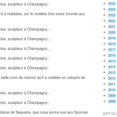
2025
2024
il a réalisées, sur le modèle d'ex-votos trouvés aux
2023
2022
2021
2020
2019
2018
2017
2016
2015
2014
2013
 belle croix de chemin qu'il a réalisée en calcaire de
2012
2011
2010
2009
2008
sa statue de Sequana, que nous avons vue aux Sources
ARTIC