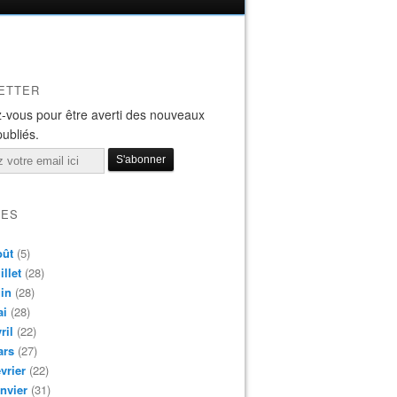
ETTER
-vous pour être averti des nouveaux
publiés.
VES
oût
(5)
illet
(28)
in
(28)
ai
(28)
ril
(22)
ars
(27)
vrier
(22)
nvier
(31)