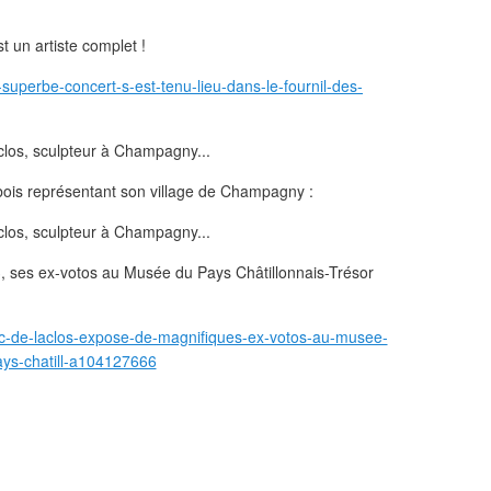
t un artiste complet !
superbe-concert-s-est-tenu-lieu-dans-le-fournil-des-
 bois représentant son village de Champagny :
3, ses ex-votos au Musée du Pays Châtillonnais-Trésor
ric-de-laclos-expose-de-magnifiques-ex-votos-au-musee-
ys-chatill-a104127666