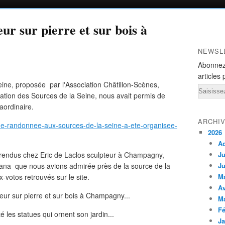
eur sur pierre et sur bois à
NEWSL
Abonnez
articles 
ine, proposée par l'Association Châtillon-Scènes,
Email
ation des Sources de la Seine, nous avait permis de
raordinaire.
ARCHI
ne-randonnee-aux-sources-de-la-seine-a-ete-organisee-
2026
A
 rendus chez Eric de Laclos sculpteur à Champagny,
Ju
ana que nous avions admirée près de la source de la
Ju
-votos retrouvés sur le site.
M
Av
M
Fé
é les statues qui ornent son jardin...
Ja