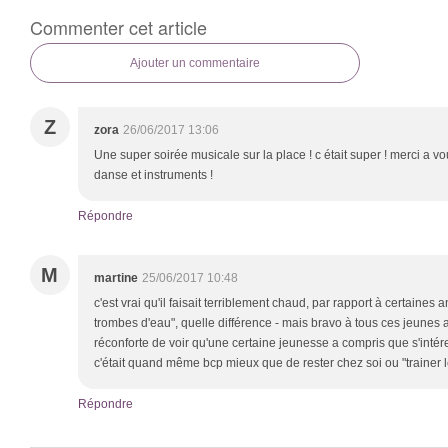
Commenter cet article
Ajouter un commentaire
Z
zora
26/06/2017 13:06
Une super soirée musicale sur la place ! c était super ! merci a v
danse et instruments !
Répondre
M
martine
25/06/2017 10:48
c'est vrai qu'il faisait terriblement chaud, par rapport à certaines 
trombes d'eau", quelle différence - mais bravo à tous ces jeunes a
réconforte de voir qu'une certaine jeunesse a compris que s'intér
c'était quand même bcp mieux que de rester chez soi ou "trainer l
Répondre