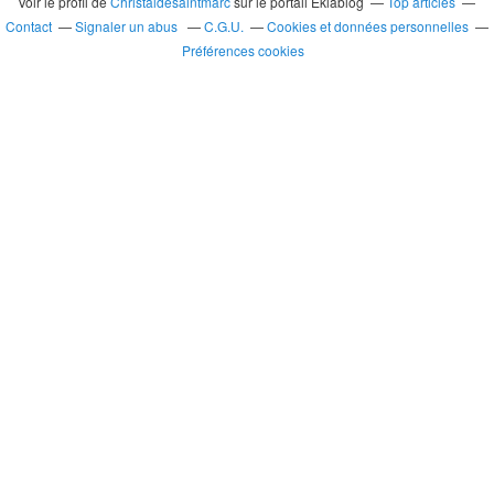
Voir le profil de
Christaldesaintmarc
sur le portail Eklablog
Top articles
Contact
Signaler un abus
C.G.U.
Cookies et données personnelles
Préférences cookies