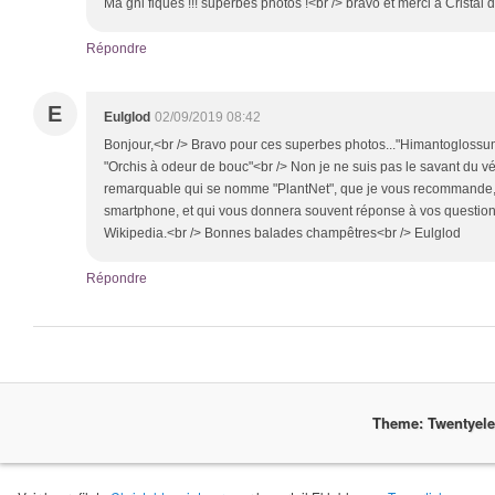
Ma gni fiques !!! superbes photos !<br /> bravo et merci à Cristal 
Répondre
E
Eulglod
02/09/2019 08:42
Bonjour,<br /> Bravo pour ces superbes photos..."Himantoglossum
"Orchis à odeur de bouc"<br /> Non je ne suis pas le savant du végé
remarquable qui se nomme "PlantNet", que je vous recommande, 
smartphone, et qui vous donnera souvent réponse à vos question
Wikipedia.<br /> Bonnes balades champêtres<br /> Eulglod
Répondre
Theme: Twentyel