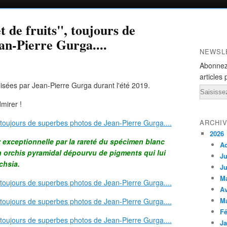
t de fruits", toujours de
an-Pierre Gurga....
NEWSL
Abonnez
articles 
lisées par Jean-Pierre Gurga durant l'été 2019.
Email
mirer !
ARCHI
2026
exceptionnelle par la rareté du spécimen blanc
A
un orchis pyramidal dépourvu de pigments qui lui
Ju
chsia.
Ju
M
Av
M
Fé
Ja