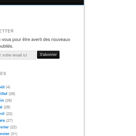
ETTER
-vous pour être averti des nouveaux
publiés.
VES
oût
(4)
illet
(28)
in
(28)
ai
(28)
ril
(22)
ars
(27)
vrier
(22)
nvier
(31)