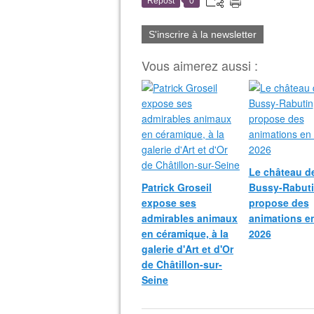
Repost
0
S'inscrire à la newsletter
Vous aimerez aussi :
Le château d
Patrick Groseil
Bussy-Rabut
expose ses
propose des
admirables animaux
animations e
en céramique, à la
2026
galerie d'Art et d'Or
de Châtillon-sur-
Seine