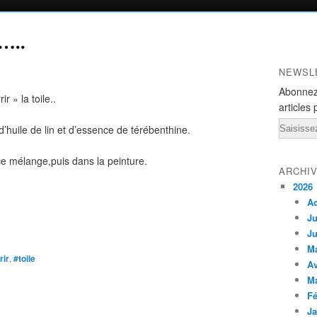
e…..
NEWSL
Abonnez
r » la toile..
articles 
Email
d’huile de lin et d’essence de térébenthine.
e mélange,puis dans la peinture.
ARCHI
2026
A
Ju
Ju
M
rir
,
#toile
Av
M
Fé
Ja