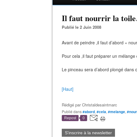
Il faut nourrir la toil
Publié le 2 Juin 2008
Avant de peindre ,il faut d’abord « nourri
Pour cela ,il faut préparer un mélange 
Le pinceau sera d’abord plongé dans c
[Haut]
Rédigé par
Christaldesaintmarc
Publié dans
#abord
,
#cela
,
#melange
,
#nour
Repost
0
S'inscrire à la newsletter