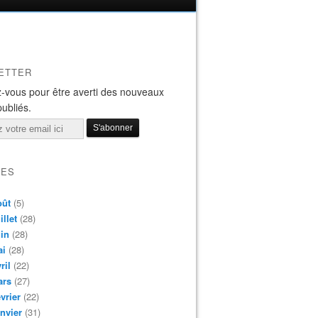
ETTER
-vous pour être averti des nouveaux
publiés.
VES
oût
(5)
illet
(28)
in
(28)
ai
(28)
ril
(22)
ars
(27)
vrier
(22)
nvier
(31)