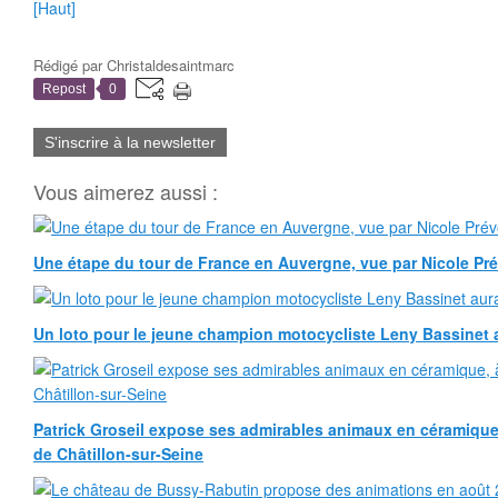
[Haut]
Rédigé par
Christaldesaintmarc
Repost
0
S'inscrire à la newsletter
Vous aimerez aussi :
Une étape du tour de France en Auvergne, vue par Nicole Pr
Un loto pour le jeune champion motocycliste Leny Bassinet au
Patrick Groseil expose ses admirables animaux en céramique, à
de Châtillon-sur-Seine