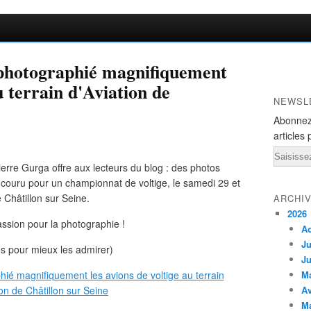
photographié magnifiquement
u terrain d'Aviation de
NEWSL
Abonnez
articles 
Email
rre Gurga offre aux lecteurs du blog : des photos
ncouru pour un championnat de voltige, le samedi 29 et
Châtillon sur Seine.
ARCHI
2026
assion pour la photographie !
A
Ju
es pour mieux les admirer)
Ju
M
Av
M