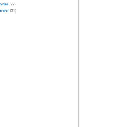
vrier
(22)
nvier
(31)