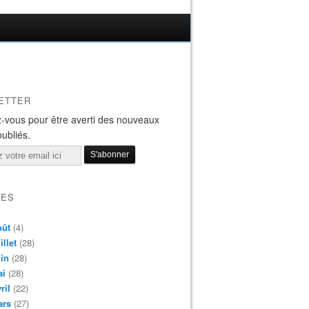
ETTER
-vous pour être averti des nouveaux
publiés.
VES
oût
(4)
illet
(28)
in
(28)
ai
(28)
ril
(22)
ars
(27)