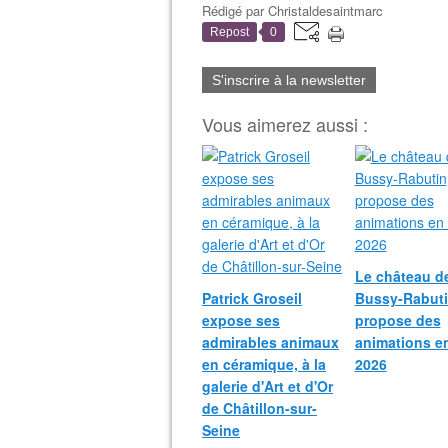
Rédigé par
Christaldesaintmarc
Repost
0
S'inscrire à la newsletter
Vous aimerez aussi :
Le château d
Patrick Groseil
Bussy-Rabut
expose ses
propose des
admirables animaux
animations e
en céramique, à la
2026
galerie d'Art et d'Or
de Châtillon-sur-
Seine