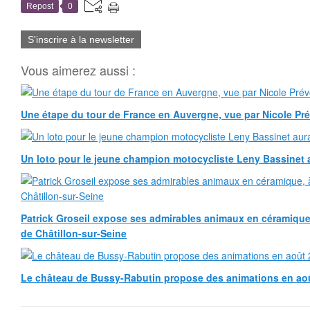
Repost
0
S'inscrire à la newsletter
Vous aimerez aussi :
Une étape du tour de France en Auvergne, vue par Nicole Pr
Un loto pour le jeune champion motocycliste Leny Bassinet au
Patrick Groseil expose ses admirables animaux en céramique, à
de Châtillon-sur-Seine
Le château de Bussy-Rabutin propose des animations en ao