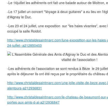
-Le 16juillet les adhérents ont fait une balade autour de Moitron, et 
-Le 17 juillet un concert "Voyage à deux guitares" a eu lieu en l'ég
d'Aignay le Duc.
-Les 23 et 24 juillet, une exposition sur "les haies vivantes", av
occupé la salle Roidot.
http://www.christaldesaintmarc.com/lune-exposition-sur-les-haies-v
24-juillet--a212850403
-Les adhérents de l'association se sont rendus à Bèze le 29 juillet p
après le déjeuner ils ont été reçus par le propriétaire du châte
http://www.christaldesaintmarc.com/une-jolie-visite-de-beze-avec-
alentours-a212936831
http://www.christaldesaintmarc.com/le-chateau-de-beaumont-sur-
portes-aux-amis-d-ai-a212936847