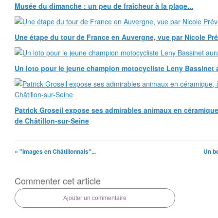
Musée du dimanche : un peu de fraîcheur à la plage...
Une étape du tour de France en Auvergne, vue par Nicole Pr
Un loto pour le jeune champion motocycliste Leny Bassinet au
Patrick Groseil expose ses admirables animaux en céramique, à
de Châtillon-sur-Seine
« "Images en Châtillonnais"...
Un b
Commenter cet article
Ajouter un commentaire