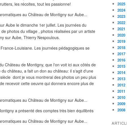
ruitiers, les récoltes, tout les passionne!
2025
2024
2023
2022
sur Aube le dimanche 1er juillet. Les journées du
2021
 de photos du village , photos réalisées par un artiste
2020
gny sur Aube, Thierry Nespoulous.
2019
2018
e France-Louisiane. Les journées pédagogiques se
2017
2016
u Château de Montigny, que l'on voit ici aux côtés de
2015
u château, a fait un don au château: il s'agit d'une
2014
 siècle dont je vous montrerai des photos un peu plus
2013
e de recevoir cette oeuvre qui donnera encore plus de
2012
2011
2010
2009
2008
ontigny a présenté des comptes très bien équilibrés
ARTIC