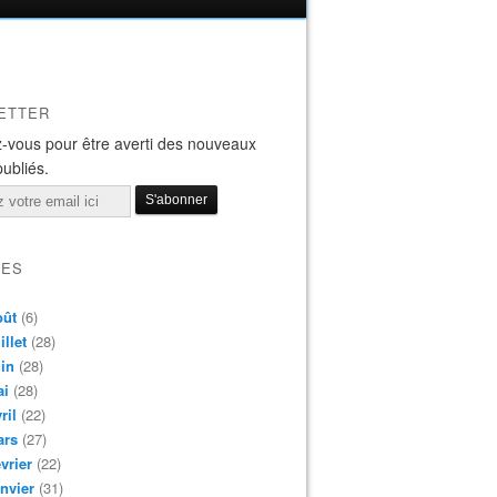
ETTER
-vous pour être averti des nouveaux
publiés.
VES
oût
(6)
illet
(28)
in
(28)
ai
(28)
ril
(22)
ars
(27)
vrier
(22)
nvier
(31)