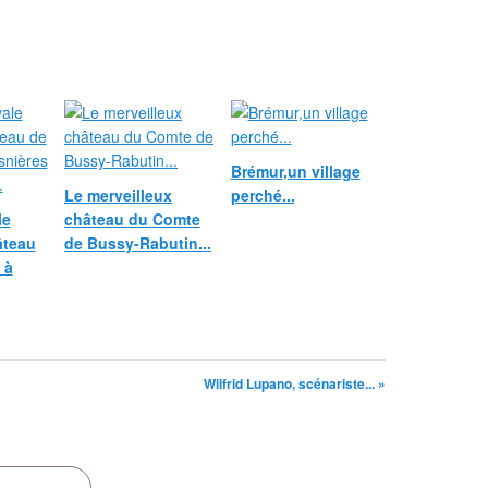
Brémur,un village
Le merveilleux
perché...
le
château du Comte
âteau
de Bussy-Rabutin...
 à
Wilfrid Lupano, scénariste... »