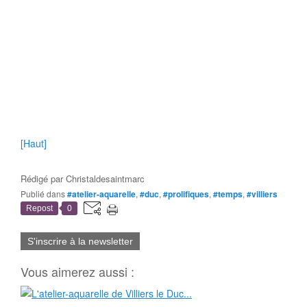
[Haut]
Rédigé par
Christaldesaintmarc
Publié dans
#atelier-aquarelle
,
#duc
,
#prolifiques
,
#temps
,
#villiers
Repost
0
S'inscrire à la newsletter
Vous aimerez aussi :