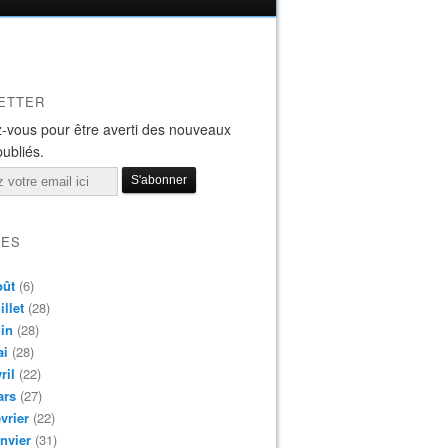
ETTER
-vous pour être averti des nouveaux
publiés.
VES
oût
(6)
illet
(28)
in
(28)
ai
(28)
ril
(22)
ars
(27)
vrier
(22)
nvier
(31)