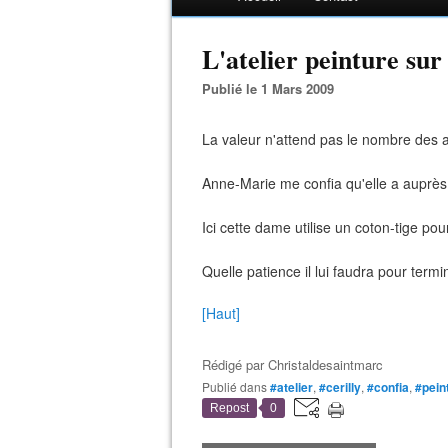
L'atelier peinture sur s
Publié le 1 Mars 2009
La valeur n'attend pas le nombre des 
Anne-Marie me confia qu'elle a auprès d
Ici cette dame utilise un coton-tige po
Quelle patience il lui faudra pour term
[Haut]
Rédigé par
Christaldesaintmarc
Publié dans
#atelier
,
#cerilly
,
#confia
,
#pein
Repost
0