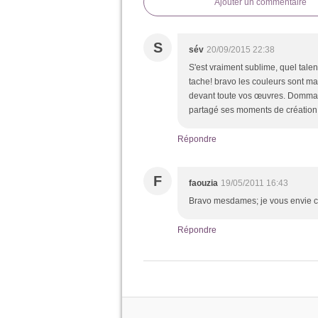
Ajouter un commentaire
S
sév
20/09/2015 22:38
S'est vraiment sublime, quel talen
tache! bravo les couleurs sont ma
devant toute vos œuvres. Dommage
partagé ses moments de création
Répondre
F
faouzia
19/05/2011 16:43
Bravo mesdames; je vous envie co
Répondre