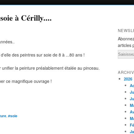
oie à Cérilly....
NEWSL
Abonnez
années..
articles 
Email
'elle des peintres sur soie de 8 à ...80 ans !
ur unifier la peinture préalablement étalée au pinceau.
ARCHI
2026
iner ce magnifique ouvrage !
A
Ju
Ju
M
Av
ture
,
#soie
M
Fé
Ja