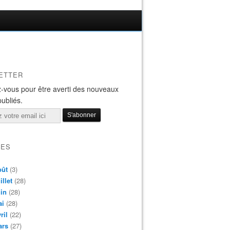
ETTER
-vous pour être averti des nouveaux
publiés.
VES
oût
(3)
illet
(28)
in
(28)
ai
(28)
ril
(22)
ars
(27)