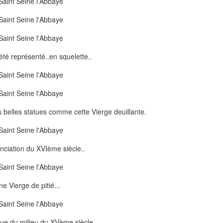
 été représenté..en squelette..
 belles statues comme cette Vierge deuillante.
ciation du XVIème siècle..
e Vierge de pitié...
ue du milieu du XVème siècle..