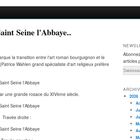
Saint Seine l'Abbaye..
NEWSL
Abonnez
rque la transition entre l'art roman bourguignon et le
articles 
(Patrice Wahlen grand spécialiste d'art religieux préfère
Email
ARCHI
par une grande rosace du XIVème siècle.
2026
A
Ju
Ju
Travée droite :
M
Av
M