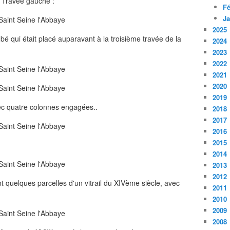
Travée gauche :
Fé
Ja
2025
bé qui était placé auparavant à la troisième travée de la
2024
2023
2022
2021
2020
2019
vec quatre colonnes engagées..
2018
2017
2016
2015
2014
2013
2012
t quelques parcelles d'un vitrail du XIVème siècle, avec
2011
2010
2009
2008