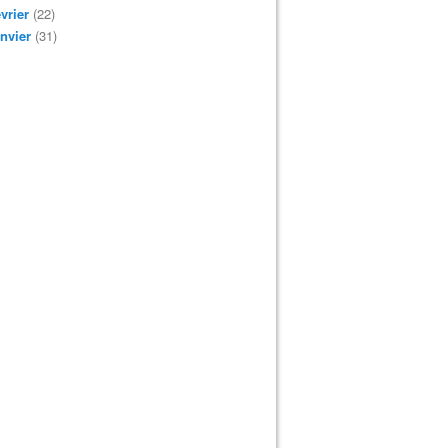
vrier
(22)
nvier
(31)