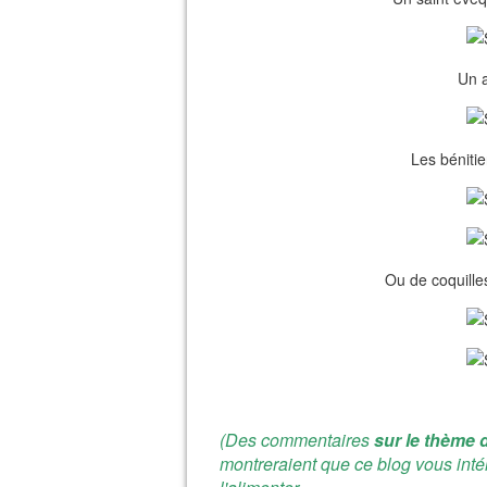
Un a
Les bénitie
Ou de coquille
(Des commentaires
sur le thème d
montreraient que ce blog vous inté