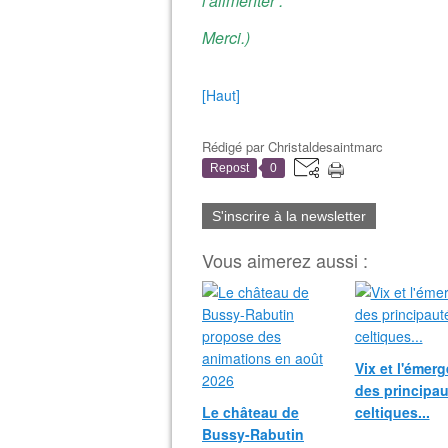
l'alimenter .
Merci.)
[Haut]
Rédigé par
Christaldesaintmarc
Repost
0
S'inscrire à la newsletter
Vous aimerez aussi :
Vix et l'émer
des principau
Le château de
celtiques...
Bussy-Rabutin