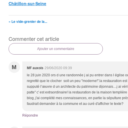
Châtillon-sur-Seine
« Le vide-grenier de la...
Commenter cet article
Ajouter un commentaire
M
MF auxois
29/06/2020 09:39
le 28 juin 2020 ors d une randonnée j ai pu entrer dans l église ou
regretté que le clocher soit un peu "moderne!".la restauration est 
supputé l’œuvre d un architecte du patrimoine dijonnais....j ai véri
patte" c' est extraordinaire! la restauration de la maison templièr
blog, j'ai complété mes connaissances, en partie la sépulture prè
faudrait demander à la commune et au curé d'afficher le texte?
Répondre