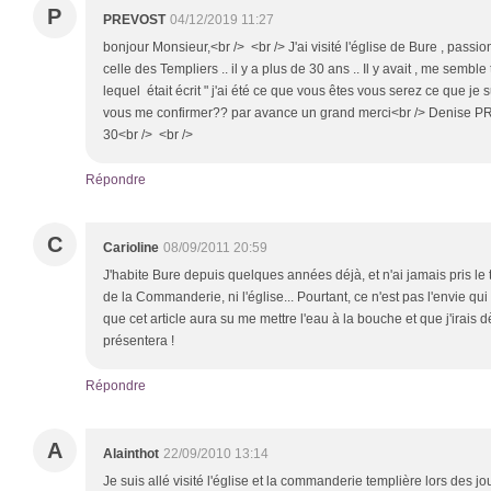
P
PREVOST
04/12/2019 11:27
bonjour Monsieur,<br /> <br /> J'ai visité l'église de Bure , passi
celle des Templiers .. il y a plus de 30 ans .. Il y avait , me semble 
lequel était écrit " j'ai été ce que vous êtes vous serez ce que je s
vous me confirmer?? par avance un grand merci<br /> Denise P
30<br /> <br />
Répondre
C
Carioline
08/09/2011 20:59
J'habite Bure depuis quelques années déjà, et n'ai jamais pris le t
de la Commanderie, ni l'église... Pourtant, ce n'est pas l'envie 
que cet article aura su me mettre l'eau à la bouche et que j'irais 
présentera !
Répondre
A
Alainthot
22/09/2010 13:14
Je suis allé visité l'église et la commanderie templière lors des j