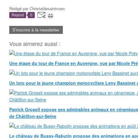
Rédigé par
Christaldesaintmarc
Repost
0
S'inscrire à la newsletter
Vous aimerez aussi :
Une étape du tour de France en Auvergne, vue par Nicole Pr
Un loto pour le jeune champion motocycliste Leny Bassinet au
Patrick Groseil expose ses admirables animaux en céramique, à
de Châtillon-sur-Seine
Le château de Bussy-Rabutin propose des animations en ao