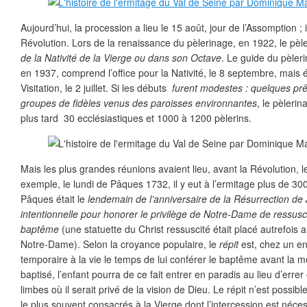
Aujourd’hui, la procession a lieu le 15 août, jour de l’Assomption ;
Révolution. Lors de la renaissance du pèlerinage, en 1922, le pèl
de la Nativité de la Vierge ou dans son Octave
. Le guide du pèleri
en 1937, comprend l’office pour la Nativité, le 8 septembre, mais 
Visitation, le 2 juillet. Si les débuts
furent modestes : quelques prê
groupes de fidèles venus des paroisses environnantes
, le pèleri
plus tard 30 ecclésiastiques et 1000 à 1200 pèlerins.
Mais les plus grandes réunions avaient lieu, avant la Révolution, l
exemple, le lundi de Pâques 1732, il y eut à l’ermitage plus de 30
Pâques était le
lendemain de l’anniversaire de la Résurrection de 
intentionnelle pour honorer le privilège de Notre-Dame de ressusc
baptême
(une statuette du Christ ressuscité était placé autrefois 
Notre-Dame). Selon la croyance populaire, le
répit
est, chez un en
temporaire à la vie le temps de lui conférer le baptême avant la mo
baptisé, l’enfant pourra de ce fait entrer en paradis au lieu d’erre
limbes où il serait privé de la vision de Dieu. Le répit n’est possib
le plus souvent consacrés à la Vierge dont l’intercession est néce