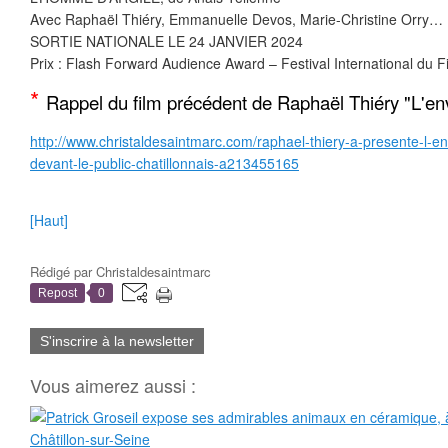
Avec Raphaël Thiéry, Emmanuelle Devos, Marie-Christine Orry…
SORTIE NATIONALE LE 24 JANVIER 2024
Prix : Flash Forward Audience Award – Festival International du 
*
Rappel du film précédent de Raphaël Thiéry "L'env
http://www.christaldesaintmarc.com/raphael-thiery-a-presente-l-envo
devant-le-public-chatillonnais-a213455165
[Haut]
Rédigé par
Christaldesaintmarc
Repost
0
S'inscrire à la newsletter
Vous aimerez aussi :