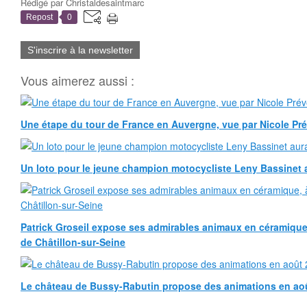
Rédigé par
Christaldesaintmarc
Repost
0
S'inscrire à la newsletter
Vous aimerez aussi :
Une étape du tour de France en Auvergne, vue par Nicole Pr
Un loto pour le jeune champion motocycliste Leny Bassinet au
Patrick Groseil expose ses admirables animaux en céramique, à
de Châtillon-sur-Seine
Le château de Bussy-Rabutin propose des animations en ao