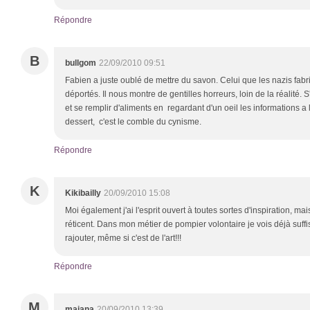
Répondre
B
bullgom
22/09/2010 09:51
Fabien a juste oublé de mettre du savon. Celui que les nazis fabr
déportés. Il nous montre de gentilles horreurs, loin de la réalité. S
et se remplir d'aliments en regardant d'un oeil les informations a l
dessert, c'est le comble du cynisme.
Répondre
K
Kikibailly
20/09/2010 15:08
Moi également j'ai l'esprit ouvert à toutes sortes d'inspiration, ma
réticent. Dans mon métier de pompier volontaire je vois déjà suf
rajouter, même si c'est de l'art!!!
Répondre
M
maiana
20/09/2010 13:39