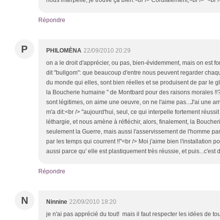
nous interpelle, je trouve ça bien.<br /> Cordialement,<br /> <br
Répondre
P
PHILOMÈNA
22/09/2010 20:29
on a le droit d'apprécier, ou pas, bien-évidemment, mais on est 
dit "bullgom": que beaucoup d'entre nous peuvent regarder chaqu
du monde qui elles, sont bien réelles et se produisent de par le gl
la Boucherie humaine " de Montbard pour des raisons morales !!
sont légitimes, on aime une oeuvre, on ne l'aime pas...J'ai une a
m'a dit:<br /> "aujourd'hui, seul, ce qui interpelle fortement réussit
léthargie, et nous amène à réfléchir, alors, finalement, la Bouche
seulement la Guerre, mais aussi l'asservissement de l'homme par 
par les temps qui courrent !!"<br /> Moi j'aime bien l'installation po
aussi parce qu' elle est plastiquement très réussie, et puis...c'es
Répondre
N
Ninnine
22/09/2010 18:20
je n'ai pas apprécié du tout! mais il faut respecter les idées de to