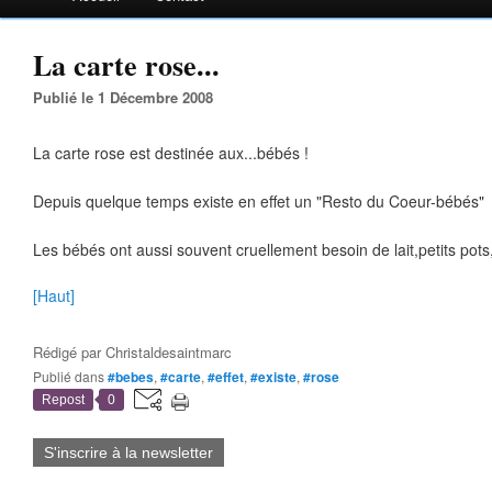
La carte rose...
Publié le 1 Décembre 2008
La carte rose est destinée aux...bébés !
Depuis quelque temps existe en effet un "Resto du Coeur-bébés"
Les bébés ont aussi souvent cruellement besoin de lait,petits pots
[Haut]
Rédigé par
Christaldesaintmarc
Publié dans
#bebes
,
#carte
,
#effet
,
#existe
,
#rose
Repost
0
S'inscrire à la newsletter