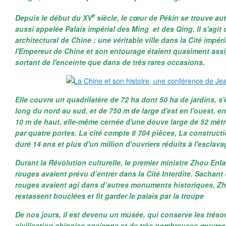
e
Depuis le début du XV
siècle, le cœur de Pékin se trouve auto
aussi appelée Palais impérial des Ming et des Qing. Il s'agi
architectural de Chine : une véritable ville dans la Cité impér
l'Empereur de Chine et son entourage étaient quasiment assi
sortant de l'enceinte que dans de très rares occasions.
Elle couvre un quadrilatère de 72 ha dont 50 ha de jardins, s
long du nord au sud, et de 750 m de large d'est en l'ouest, e
10 m de haut, elle-même cernée d'une douve large de 52 mètr
par quatre portes. La cité compte 8 704 pièces, La constructio
duré 14 ans et plus d'un million d'ouvriers réduits à l'esclavag
Durant la Révolution culturelle, le premier ministre Zhou Enla
rouges avaient prévu d’entrer dans la Cité Interdite. Sachan
rouges avaient agi dans d’autres monuments historiques, Z
restassent bouclées et fit garder le palais par la troupe
De nos jours, il est devenu un musée, qui conserve les tréso
civilisation chinoise ancienne et de très nombreuses œuvres d