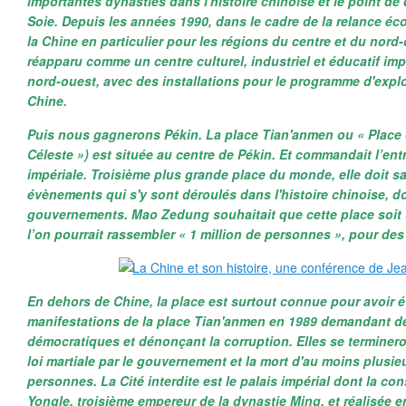
importantes dynasties dans l'histoire chinoise et le point de 
Soie. Depuis les années 1990, dans le cadre de la relance éc
la Chine en particulier pour les régions du centre et du nord-o
réapparu comme un centre culturel, industriel et éducatif imp
nord-ouest, avec des installations pour le programme d'explo
Chine.
Puis nous gagnerons Pékin. La place Tian'anmen ou « Place d
Céleste ») est située au centre de Pékin. Et commandait l’entr
impériale. Troisième plus grande place du monde, elle doit s
évènements qui s'y sont déroulés dans l'histoire chinoise,
gouvernements. Mao Zedung souhaitait que cette place soit 
l’on pourrait rassembler « 1 million de personnes », pour de
En dehors de Chine, la place est surtout connue pour avoir é
manifestations de la place Tian'anmen en 1989 demandant de
démocratiques et dénonçant la corruption. Elles se termineron
loi martiale par le gouvernement et la mort d'au moins plusie
personnes. La Cité interdite est le palais impérial dont la co
Yongle, troisième empereur de la dynastie Ming, et réalisée e