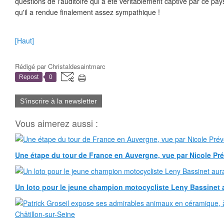
questions de l'auditoire qui a été véritablement captivé par ce pa
qu'il a rendue finalement assez sympathique !
[Haut]
Rédigé par
Christaldesaintmarc
Repost
0
S'inscrire à la newsletter
Vous aimerez aussi :
Une étape du tour de France en Auvergne, vue par Nicole Pr
Un loto pour le jeune champion motocycliste Leny Bassinet au