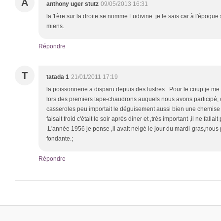
A
anthony uger stutz
09/05/2013 16:31
la 1ère sur la droite se nomme Ludivine. je le sais car à l'époque
miens.
Répondre
T
tatada 1
21/01/2011 17:19
la poissonnerie a disparu depuis des lustres...Pour le coup je me
lors des premiers tape-chaudrons auquels nous avons participé, c
casseroles peu importait le déguisement aussi bien une chemise d
faisait froid c'était le soir après diner et ,très important ,il ne fall
.L'année 1956 je pense ,il avait neigé le jour du mardi-gras,nous
fondante.;
Répondre