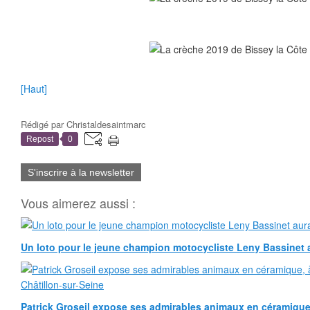
[Haut]
Rédigé par
Christaldesaintmarc
Repost
0
S'inscrire à la newsletter
Vous aimerez aussi :
Un loto pour le jeune champion motocycliste Leny Bassinet au
Patrick Groseil expose ses admirables animaux en céramique, à