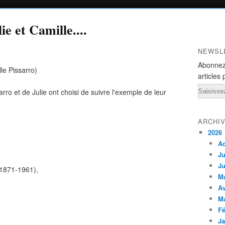
e et Camille....
NEWSL
Abonnez
le Pissarro)
articles 
Email
ro et de Julie ont choisi de suivre l'exemple de leur
ARCHI
2026
A
Ju
Ju
 1871-1961),
M
Av
M
Fé
Ja