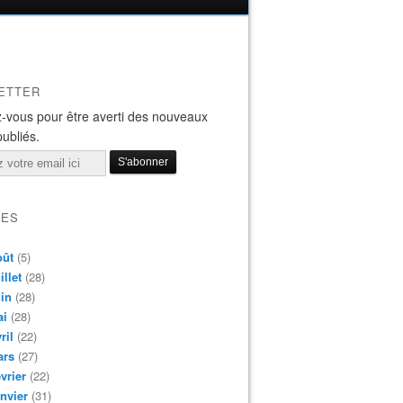
ETTER
-vous pour être averti des nouveaux
publiés.
VES
oût
(5)
illet
(28)
in
(28)
ai
(28)
ril
(22)
ars
(27)
vrier
(22)
nvier
(31)