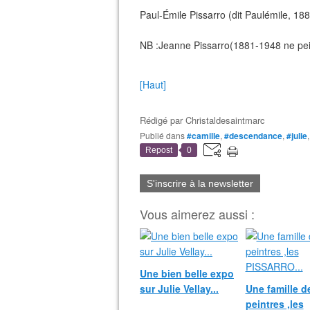
Paul-Émile Pissarro (dit Paulémile, 18
NB :Jeanne Pissarro(1881-1948 ne peig
[Haut]
Rédigé par
Christaldesaintmarc
Publié dans
#camille
,
#descendance
,
#julie
Repost
0
S'inscrire à la newsletter
Vous aimerez aussi :
Une bien belle expo
sur Julie Vellay...
Une famille d
peintres ,les