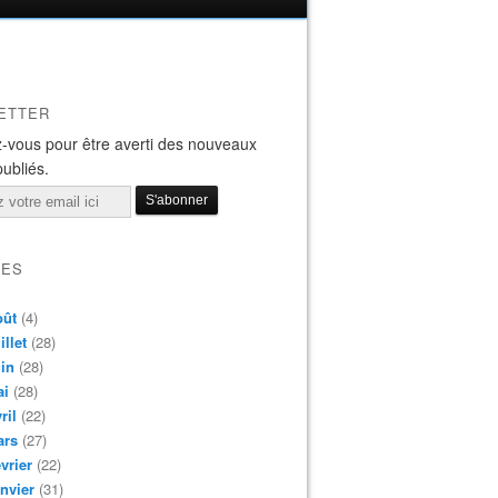
ETTER
-vous pour être averti des nouveaux
publiés.
VES
oût
(4)
illet
(28)
in
(28)
ai
(28)
ril
(22)
ars
(27)
vrier
(22)
nvier
(31)