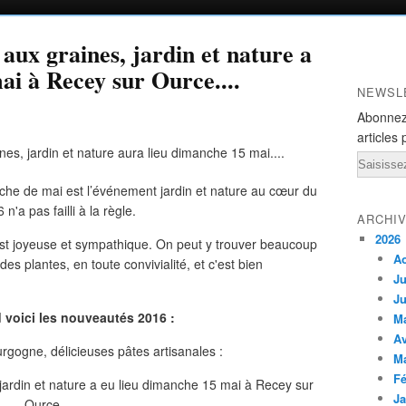
aux graines, jardin et nature a
ai à Recey sur Ource....
NEWSL
Abonnez
articles 
Email
he de mai est l’événement jardin et nature au cœur du
'a pas failli à la règle.
ARCHI
2026
est joyeuse et sympathique. On peut y trouver beaucoup
A
des plantes, en toute convivialité, et c'est bien
Ju
Ju
 voici les nouveautés 2016 :
M
Av
gogne, délicieuses pâtes artisanales :
M
Fé
Ja