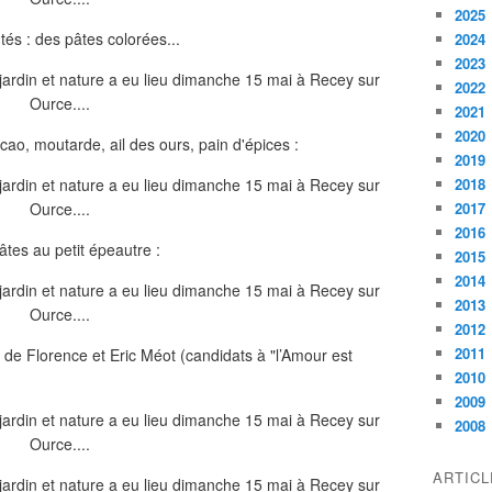
2025
és : des pâtes colorées...
2024
2023
2022
2021
2020
ao, moutarde, ail des ours, pain d'épices :
2019
2018
2017
2016
âtes au petit épeautre :
2015
2014
2013
2012
2011
o de Florence et Eric Méot (candidats à "l’Amour est
2010
2009
2008
ARTIC