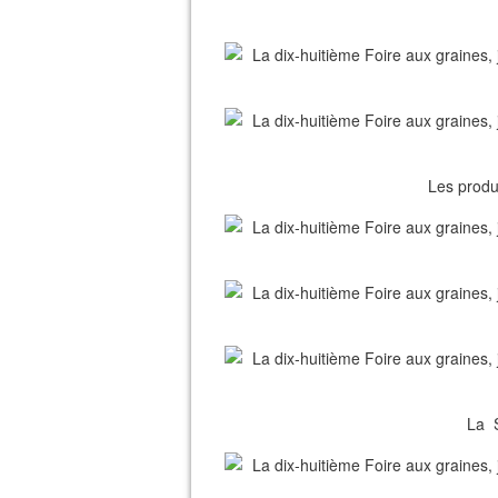
Les produi
La S