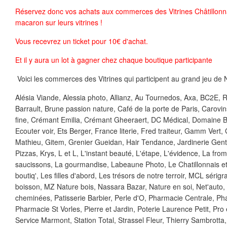
Réservez donc vos achats aux commerces des Vitrines Châtillonna
macaron sur leurs vitrines !
Vous recevrez un ticket pour 10€ d'achat.
Et il y aura un lot à gagner chez chaque boutique participante
Voici les commerces des Vitrines qui participent au grand jeu de 
Alésia Viande, Alessia photo, Allianz, Au Tournedos, Axa, BC2E, 
Barrault, Brune passion nature, Café de la porte de Paris, Carovin
fine, Crémant Emilia, Crémant Gheeraert, DC Médical, Domaine B
Ecouter voir, Ets Berger, France literie, Fred traiteur, Gamm Ver
Mathieu, Gitem, Grenier Gueidan, Hair Tendance, Jardinerie Gent
Pizzas, Krys, L et L, L'instant beauté, L'étape, L'évidence, La fro
saucissons, La gourmandise, Labeaune Photo, Le Chatillonnais et 
boutiq', Les filles d'abord, Les trésors de notre terroir, MCL sérig
boisson, MZ Nature bois, Nassara Bazar, Nature en soi, Net'auto, Ô
cheminées, Patisserie Barbier, Perle d'O, Pharmacie Centrale, Ph
Pharmacie St Vorles, Pierre et Jardin, Poterie Laurence Petit, Pro 
Service Marmont, Station Total, Strassel Fleur, Thierry Sambrotta