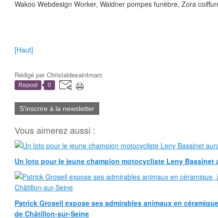
Wakoo Webdesign Worker, Waldner pompes funèbre, Zora coiffur
[Haut]
Rédigé par
Christaldesaintmarc
Repost
0
S'inscrire à la newsletter
Vous aimerez aussi :
Un loto pour le jeune champion motocycliste Leny Bassinet au
Patrick Groseil expose ses admirables animaux en céramique, à
de Châtillon-sur-Seine