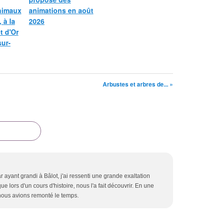
nimaux
animations en août
 à la
2026
et d'Or
sur-
Arbustes et arbres de... »
ar ayant grandi à Bâlot, j'ai ressenti une grande exaltation
ue lors d'un cours d'histoire, nous l'a fait découvrir. En une
nous avions remonté le temps.