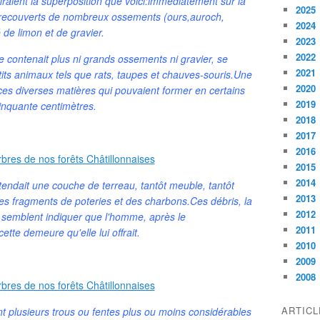
fraient la superposition que voici:immédiatement sur la
2025
ux recouverts de nombreux ossements (ours,auroch,
2024
 de limon et de gravier.
2023
2022
ne contenait plus ni grands ossements ni gravier, se
2021
tits animaux tels que rats, taupes et chauves-souris.Une
2020
 ces diverses matières qui pouvaient former en certains
2019
inquante centimètres.
2018
2017
2016
2015
2014
tendait une couche de terreau, tantôt meuble, tantôt
2013
, des fragments de poteries et des charbons.Ces débris, la
2012
 , semblent indiquer que l'homme, après le
2011
tte demeure qu'elle lui offrait.
2010
2009
2008
ARTIC
t plusieurs trous ou fentes plus ou moins considérables