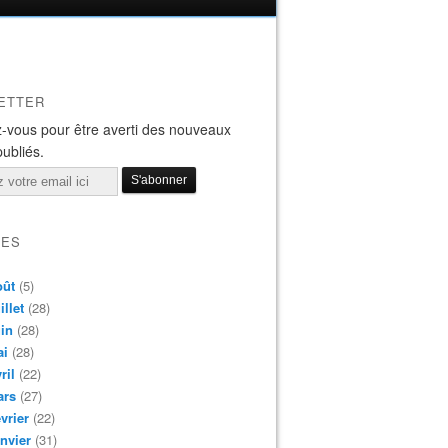
ETTER
-vous pour être averti des nouveaux
publiés.
VES
oût
(5)
illet
(28)
in
(28)
ai
(28)
ril
(22)
ars
(27)
vrier
(22)
nvier
(31)