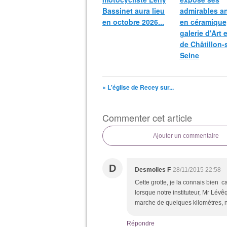
Bassinet aura lieu
admirables a
en octobre 2026...
en céramique,
galerie d'Art 
de Châtillon-
Seine
« L'église de Recey sur...
Commenter cet article
Ajouter un commentaire
D
Desmolles F
28/11/2015 22:58
Cette grotte, je la connais bien c
lorsque notre instituteur, Mr Lévêq
marche de quelques kilomètres, 
Répondre