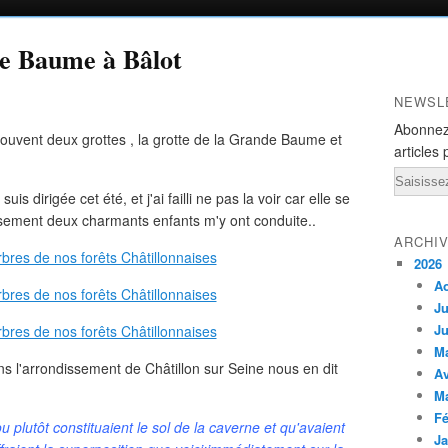
de Baume à Bâlot
NEWSL
Abonnez
 trouvent deux grottes , la grotte de la Grande Baume et
articles 
Email
 dirigée cet été, et j'ai failli ne pas la voir car elle se
sement deux charmants enfants m'y ont conduite..
ARCHI
2026
A
Ju
Ju
M
s l'arrondissement de Châtillon sur Seine nous en dit
Av
M
Fé
 plutôt constituaient le sol de la caverne et qu'avaient
Ja