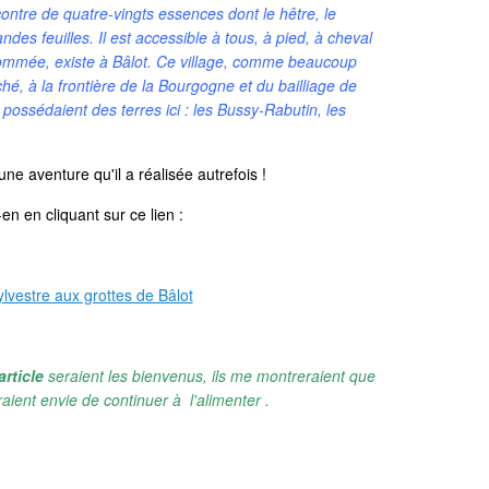
contre de quatre-vingts essences dont le hêtre, le
andes feuilles. Il est accessible à tous, à pied, à cheval
nommée, existe à Bâlot. Ce village, comme beaucoup
hé, à la frontière de la Bourgogne et du bailliage de
possédaient des terres ici : les Bussy-Rabutin, les
ne aventure qu'il a réalisée autrefois !
n en cliquant sur ce lien :
ylvestre aux grottes de Bâlot
article
seraient les bienvenus, ils me montreraient que
aient envie de continuer à l'alimenter .