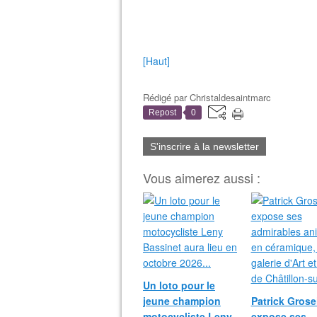
[Haut]
Rédigé par
Christaldesaintmarc
Repost
0
S'inscrire à la newsletter
Vous aimerez aussi :
Un loto pour le
jeune champion
Patrick Grosei
motocycliste Leny
expose ses