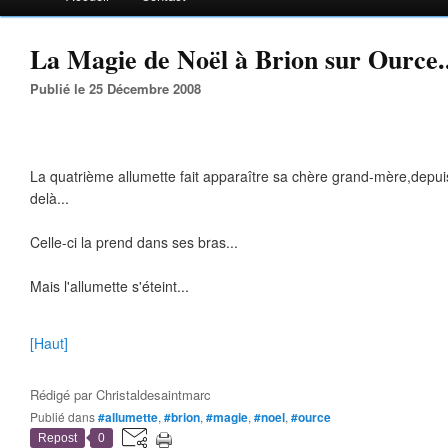
La Magie de Noël à Brion sur Ource..
Publié le 25 Décembre 2008
La quatrième allumette fait apparaître sa chère grand-mère,depuis
delà...
Celle-ci la prend dans ses bras...
Mais l'allumette s'éteint...
[Haut]
Rédigé par
Christaldesaintmarc
Publié dans
#allumette
,
#brion
,
#magie
,
#noel
,
#ource
Repost
0