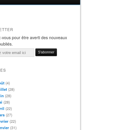
ETTER
-vous pour être averti des nouveaux
publiés.
VES
oût
(4)
illet
(28)
in
(28)
ai
(28)
ril
(22)
ars
(27)
vrier
(22)
nvier
(31)