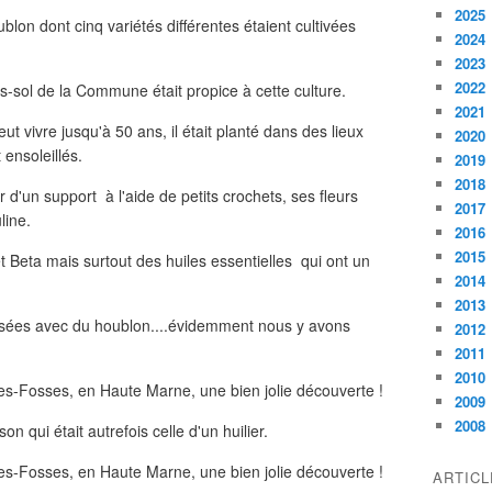
2025
lon dont cinq variétés différentes étaient cultivées
2024
2023
2022
us-sol de la Commune était propice à cette culture.
2021
t vivre jusqu'à 50 ans, il était planté dans des lieux
2020
 ensoleillés.
2019
2018
 d'un support à l'aide de petits crochets, ses fleurs
2017
line.
2016
2015
t Beta mais surtout des huiles essentielles qui ont un
2014
2013
sées avec du houblon....évidemment nous y avons
2012
2011
2010
2009
2008
qui était autrefois celle d'un huilier.
ARTIC