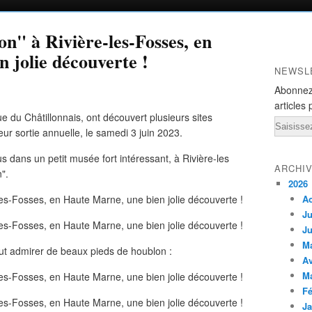
" à Rivière-les-Fosses, en
 jolie découverte !
NEWSL
Abonnez
articles 
 du Châtillonnais, ont découvert plusieurs sites
Email
ur sortie annuelle, le samedi 3 juin 2023.
dans un petit musée fort intéressant, à Rivière-les
ARCHI
".
2026
A
Ju
Ju
M
ut admirer de beaux pieds de houblon :
Av
M
Fé
Ja