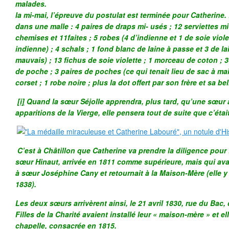
malades
la mi-mai, l’épreuve du postulat est terminée pour Catherine.
dans une malle : 4 paires de draps mi- usés ; 12 serviettes mi-
chemises et 11faites ; 5 robes (4 d’indienne et 1 de soie viole
indienne) ; 4 schals ; 1 fond blanc de laine à passe et 3 de la
mauvais) ; 13 fichus de soie violette ; 1 morceau de coton ; 3
de poche ; 3 paires de poches (ce qui tenait lieu de sac à mai
corset ; 1 robe noire ; plus la dot offert par son frère et sa be
[i]
Quand la sœur Séjolle apprendra, plus tard, qu’une sœur a
apparitions de la Vierge, elle pensera tout de suite que c’étai
C’est à Châtillon que Catherine va prendre la diligence pou
sœur Hinaut, arrivée en 1811 comme supérieure, mais qui avai
à sœur Joséphine Cany et retournait à la Maison-Mère (elle y
1838).
Les deux sœurs arrivèrent ainsi, le 21 avril 1830, rue du Bac, 
Filles de la Charité avaient installé leur « maison-mère » et el
chapelle, consacrée en 1815.