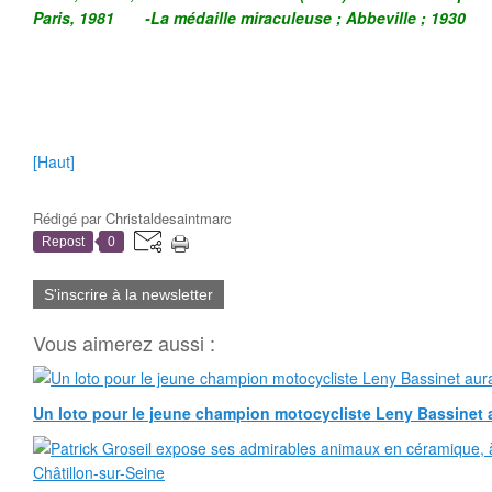
Paris, 1981 -La médaille miraculeuse ; Abbeville ; 1930
[Haut]
Rédigé par
Christaldesaintmarc
Repost
0
S'inscrire à la newsletter
Vous aimerez aussi :
Un loto pour le jeune champion motocycliste Leny Bassinet au