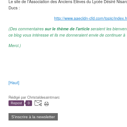
Le site de l'Association des Anciens Elèves du Lycée Désiré Nisar
Ducs :
http://www.aaecldn-cfd.com/topic/index.
(Des commentaires
sur le thème de l'article
seraient les bienven
ce blog vous intéresse et ils me donneraient envie de continuer à 
Merci.)
[Haut]
Rédigé par
Christaldesaintmarc
Repost
0
S'inscrire à la newsletter