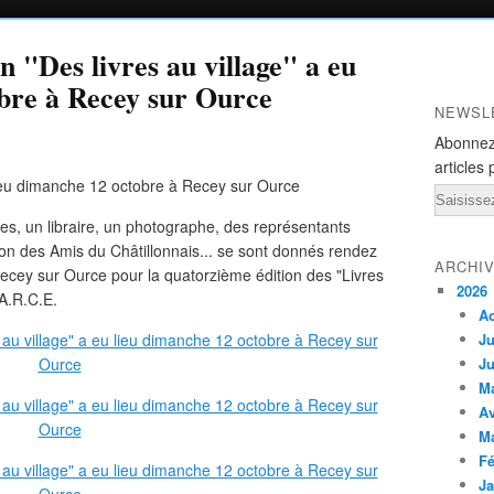
 "Des livres au village" a eu
obre à Recey sur Ource
NEWSL
Abonnez
articles 
Email
es, un libraire, un photographe, des représentants
tion des Amis du Châtillonnais... se sont donnés rendez
ARCHI
ecey sur Ource pour la quatorzième édition des "Livres
2026
 A.R.C.E.
A
Ju
Ju
M
Av
M
Fé
Ja