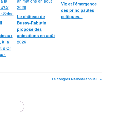
Vix et l'émergence
des principautés
Le château de
celtiques...
l
Bussy-Rabutin
propose des
nimaux
animations en août
 à la
2026
et d'Or
sur-
Le congrès National annuel... »