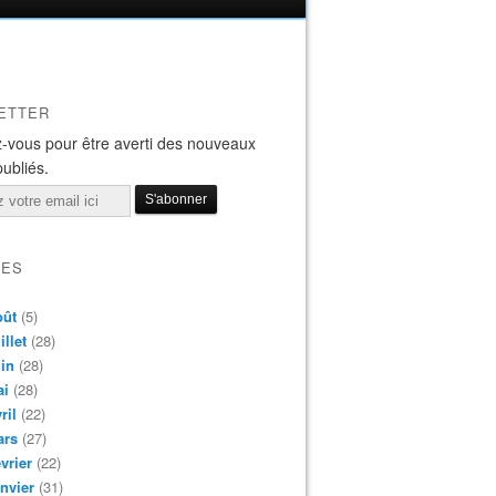
ETTER
-vous pour être averti des nouveaux
publiés.
VES
oût
(5)
illet
(28)
in
(28)
ai
(28)
ril
(22)
ars
(27)
vrier
(22)
nvier
(31)