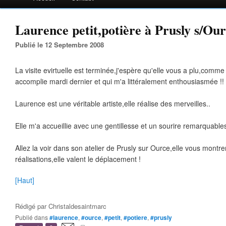
Laurence petit,potière à Prusly s/Our
Publié le 12 Septembre 2008
La visite evirtuelle est terminée,j'espère qu'elle vous a plu,comme c
accomplie mardi dernier et qui m'a littéralement enthousiasmée !!
Laurence est une véritable artiste,elle réalise des merveilles..
Elle m'a accueillie avec une gentillesse et un sourire remarquables
Allez la voir dans son atelier de Prusly sur Ource,elle vous montr
réalisations,elle valent le déplacement !
[Haut]
Rédigé par
Christaldesaintmarc
Publié dans
#laurence
,
#ource
,
#petit
,
#potiere
,
#prusly