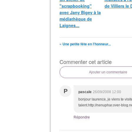
"scrapbooking"
de Villiers le 
avec Jany Bigey à la
médiathèque de
Laignes...
« Une petite fête en l'honneur...
Commenter cet article
Ajouter un commentaire
P
pascale
26/09/2008 12:00
bonjour laurence, je viens te visit
talent.http://nenuphar.over-blog.n
Répondre