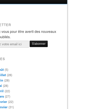
ETTER
-vous pour être averti des nouveaux
publiés.
VES
oût
(5)
illet
(28)
in
(28)
ai
(28)
ril
(22)
ars
(27)
vrier
(22)
nvier
(31)