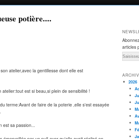
euse potière....
NEWSL
Abonnez
articles 
Email
son atelier,avec la gentillesse dont elle est
ARCHI
2026
A
atelier:tout est si beau,si plein de sensibilité !
Ju
Ju
du terme:Avant de faire de la poterie ,elle s'est essayée
M
.
Av
M
n est sa passion...
Fé
Ja
s,émerveillée par un pull-over qu'elle avait réalisé en