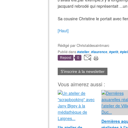
jacquard rebrodé qui représentait ...un
Sa cousine Christine le portait avec fierté
[Haut]
Rédigé par
Christaldesaintmarc
Publié dans
#atelier
,
#laurence
,
#petit
,
#ple
Repost
0
S'inscrire à la newsletter
Vous aimerez aussi :
Dernières aqu
Un atelier de
réalisées à l'a