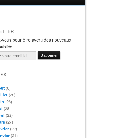
ETTER
-vous pour être averti des nouveaux
publiés.
VES
oût
(6)
illet
(28)
in
(28)
ai
(28)
ril
(22)
ars
(27)
vrier
(22)
nvier
(31)