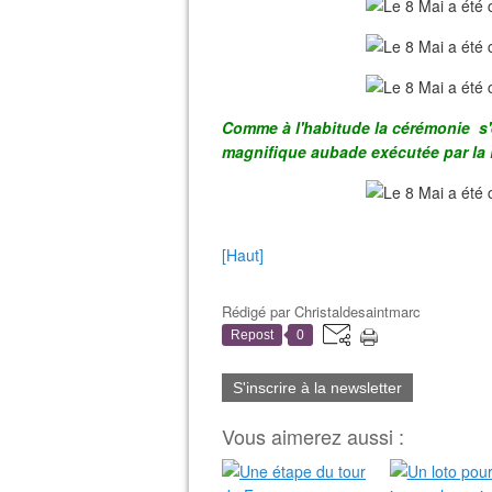
Comme à l'habitude la cérémonie s'e
magnifique aubade exécutée par la 
[Haut]
Rédigé par
Christaldesaintmarc
Repost
0
S'inscrire à la newsletter
Vous aimerez aussi :