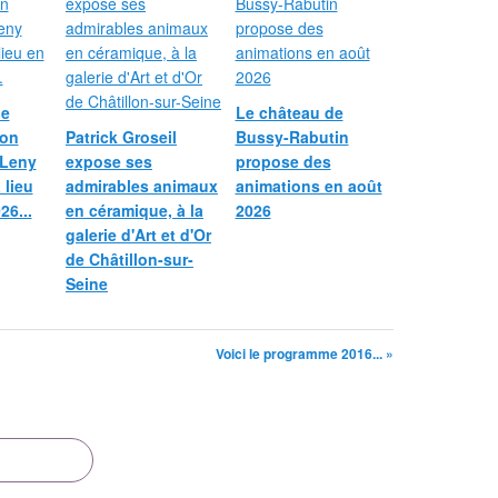
le
Le château de
ion
Patrick Groseil
Bussy-Rabutin
 Leny
expose ses
propose des
 lieu
admirables animaux
animations en août
26...
en céramique, à la
2026
galerie d'Art et d'Or
de Châtillon-sur-
Seine
Voici le programme 2016... »