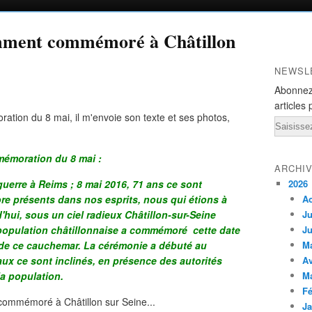
amment commémoré à Châtillon
NEWSL
Abonnez
articles 
tion du 8 mai, il m'envoie son texte et ses photos,
Email
émoration du 8 mai :
ARCHI
 guerre à Reims ; 8 mai 2016, 71 ans ce sont
2026
re présents dans nos esprits, nous qui étions à
A
'hui, sous un ciel radieux Châtillon-sur-Seine
Ju
population châtillonnaise a commémoré cette date
Ju
n de ce cauchemar. La cérémonie a débuté au
M
ux ce sont inclinés, en présence des autorités
Av
 la population.
M
Fé
Ja