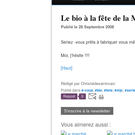
Le bio à la fête de la
Publié le 28 Septembre 2008
Seriez -vous prêts à fabriquer vous mê
Moi, j'hésite !!!!
[Haut]
Rédigé par
Christaldesaintmarc
Publié dans
#-vous
,
#bio
,
#fete
,
#mjc
,
#seri
Repost
0
S'inscrire à la newsletter
Vous aimerez aussi :