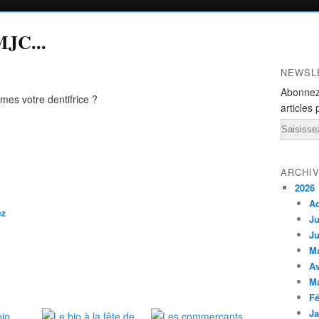
 MJC...
NEWSL
Abonnez
mes votre dentifrice ?
articles 
Email
ARCHI
2026
A
ez
Ju
Ju
M
Av
M
Fé
Ja