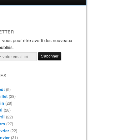
ETTER
-vous pour être averti des nouveaux
publiés.
VES
oût
(5)
illet
(28)
in
(28)
ai
(28)
ril
(22)
ars
(27)
vrier
(22)
nvier
(31)