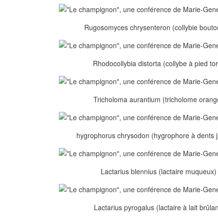
Rugosomyces chrysenteron (collybie bouton
Rhodocollybia distorta (collybe à pied to
Tricholoma aurantium (tricholome orangé
hygrophorus chrysodon (hygrophore à dents j
Lactarius blennius (lactaire muqueux) 
Lactarius pyrogalus (lactaire à lait brûlan