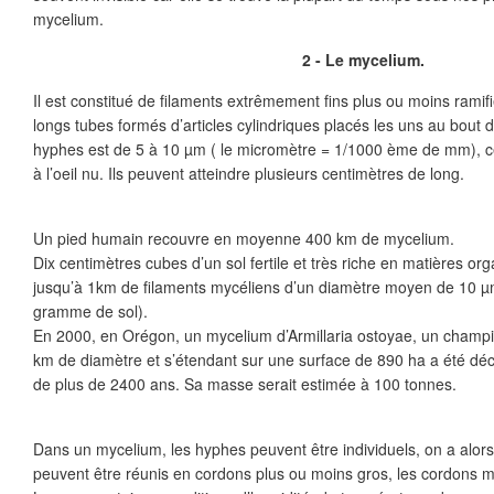
mycelium.
2 - Le mycelium.
Il est constitué de ﬁlaments extrêmement ﬁns plus ou moins ramiﬁ
longs tubes formés d’articles cylindriques placés les uns au bout 
hyphes est de 5 à 10 µm ( le micromètre = 1/1000 ème de mm), ce
à l’oeil nu. Ils peuvent atteindre plusieurs centimètres de long.
Un pied humain recouvre en moyenne 400 km de mycelium.
Dix centimètres cubes d’un sol fertile et très riche en matières o
jusqu’à 1km de ﬁlaments mycéliens d’un diamètre moyen de 10 µ
gramme de sol).
En 2000, en Orégon, un mycelium d’Armillaria ostoyae, un champ
km de diamètre et s’étendant sur une surface de 890 ha a été décou
de plus de 2400 ans. Sa masse serait estimée à 100 tonnes.
Dans un mycelium, les hyphes peuvent être individuels, on a alors
peuvent être réunis en cordons plus ou moins gros, les cordons 