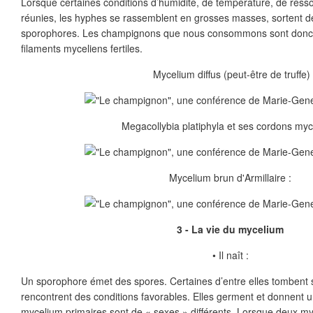
Lorsque certaines conditions d’humidité, de température, de ress
réunies, les hyphes se rassemblent en grosses masses, sortent de
sporophores. Les champignons que nous consommons sont donc 
ﬁlaments myceliens fertiles.
Mycelium diffus (peut-être de truffe)
Megacollybia platiphyla et ses cordons mycé
Mycelium brun d'Armillaire :
3 - La vie du mycelium
• Il naît :
Un sporophore émet des spores. Certaines d’entre elles tombent s
rencontrent des conditions favorables. Elles germent et donnent 
mycelium primaires sont de « sexes » diﬀérents. Lorsque deux my