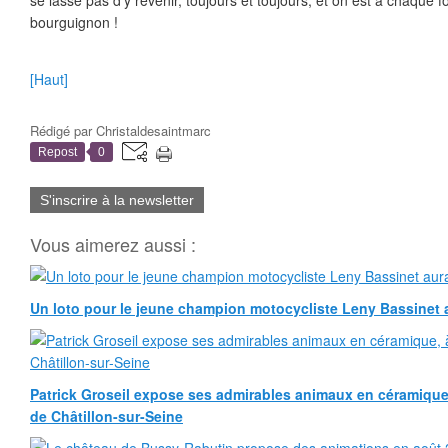
se lasse pas d'y revenir, toujours et toujours, et on est à chaque f
bourguignon !
[Haut]
Rédigé par
Christaldesaintmarc
Repost
0
S'inscrire à la newsletter
Vous aimerez aussi :
Un loto pour le jeune champion motocycliste Leny Bassinet au
Patrick Groseil expose ses admirables animaux en céramique, à
de Châtillon-sur-Seine