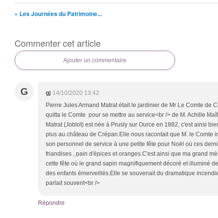
« Les Journées du Patrimoine...
Commenter cet article
Ajouter un commentaire
G
gj
14/10/2020 13:42
Pierre Jules Armand Matrat était le jardinier de Mr Le Comte de C
quitta le Comte pour se mettre au service<br /> de M. Achille M
Matrat (Joblot) est née à Prusly sur Ource en 1882, c'est ainsi bie
plus au château de Crépan.Elle nous racontait que M. le Comte inv
son personnel de service à une petite fête pour Noël où ces dern
friandises , pain d'épices et oranges.C'est ainsi que ma grand mèr
cette fête où le grand sapin magnifiquement décoré et illuminé de
des enfants émerveillés.Elle se souvenait du dramatique incendi
parlait souvent<br />
Répondre