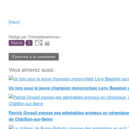
[Haut]
Rédigé par
Christaldesaintmarc
Repost
0
S'inscrire à la newsletter
Vous aimerez aussi :
Un loto pour le jeune champion motocycliste Leny Bassinet au
Patrick Groseil expose ses admirables animaux en céramique, à
de Châtillon-sur-Seine