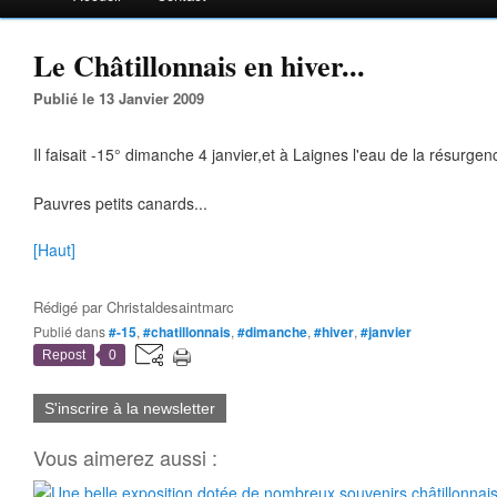
Le Châtillonnais en hiver...
Publié le 13 Janvier 2009
Il faisait -15° dimanche 4 janvier,et à Laignes l'eau de la résurgen
Pauvres petits canards...
[Haut]
Rédigé par
Christaldesaintmarc
Publié dans
#-15
,
#chatillonnais
,
#dimanche
,
#hiver
,
#janvier
Repost
0
S'inscrire à la newsletter
Vous aimerez aussi :