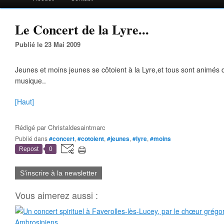
Le Concert de la Lyre...
Publié le 23 Mai 2009
Jeunes et moins jeunes se côtoient à la Lyre,et tous sont animés
musique..
[Haut]
Rédigé par
Christaldesaintmarc
Publié dans
#concert
,
#cotoient
,
#jeunes
,
#lyre
,
#moins
Repost
0
S'inscrire à la newsletter
Vous aimerez aussi :