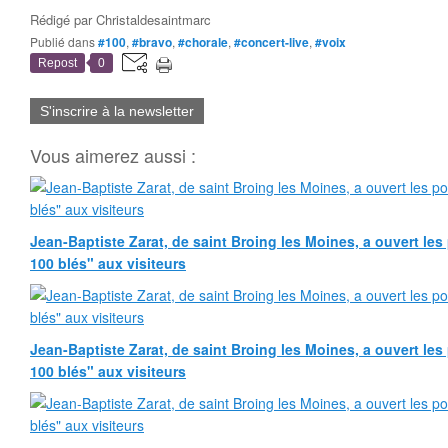
Rédigé par
Christaldesaintmarc
Publié dans
#100
,
#bravo
,
#chorale
,
#concert-live
,
#voix
Repost
0
S'inscrire à la newsletter
Vous aimerez aussi :
Jean-Baptiste Zarat, de saint Broing les Moines, a ouvert le
100 blés" aux visiteurs
Jean-Baptiste Zarat, de saint Broing les Moines, a ouvert le
100 blés" aux visiteurs