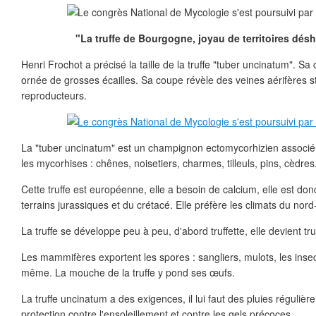
"La truffe de Bourgogne, joyau de territoires désh
Henri Frochot a précisé la taille de la truffe "tuber uncinatum". Sa c
ornée de grosses écailles. Sa coupe révèle des veines aérifères st
reproducteurs.
La "tuber uncinatum" est un champignon ectomycorhizien associé
les mycorhises : chênes, noisetiers, charmes, tilleuls, pins, cèdres
Cette truffe est européenne, elle a besoin de calcium, elle est do
terrains jurassiques et du crétacé. Elle préfère les climats du nord
La truffe se développe peu à peu, d'abord truffette, elle devient t
Les mammifères exportent les spores : sangliers, mulots, les insec
même. La mouche de la truffe y pond ses œufs.
La truffe uncinatum a des exigences, il lui faut des pluies réguli
protection contre l'ensoleillement et contre les gels précoces.