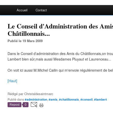
Accueil
Contact
Le Conseil d'Administration des Ami
Châtillonnais...
Publié le 19 Mars 2009
Dans le Conseil d'administration des Amis du Châtillonnais,on tr
Lambert bien sûr,mais aussi Mesdames Pluyaut et Laurenceau...
On voit ici aussi M.Michel Cailin qui m'envoie régulièrement de bel
[Haut]
Rédigé par
Christaldesaintmarc
Publié dans
#administration
,
#amis
,
#chatillonnais
,
#conseil
,
#lambert
Repost
0