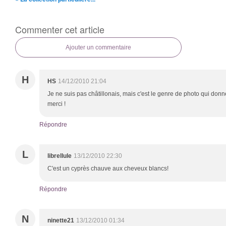
Commenter cet article
Ajouter un commentaire
H
HS
14/12/2010 21:04
Je ne suis pas châtillonais, mais c'est le genre de photo qui donn
merci !
Répondre
L
librellule
13/12/2010 22:30
C'est un cyprès chauve aux cheveux blancs!
Répondre
N
ninette21
13/12/2010 01:34